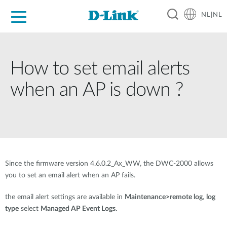
NL|NL
Voor Thuis
Business
Industrial
Support
Resources
Partners
How to set email alerts
when an AP is down ?
Since the firmware version 4.6.0.2_Ax_WW, the DWC-2000 allows
you to set an email alert when an AP fails.
the email alert settings are available in
Maintenance>remote log
,
log
type
select
Managed AP Event Logs.