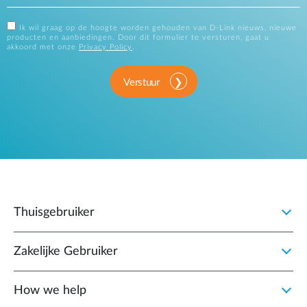
Ik wil graag op de hoogte worden gehouden van D-Link nieuws, nieuwe
producten en aanbiedingen. Door dit formulier te versturen, gaat u
akkoord met onze
Privacy Policy
.
Verstuur
Thuisgebruiker
Zakelijke Gebruiker
How we help