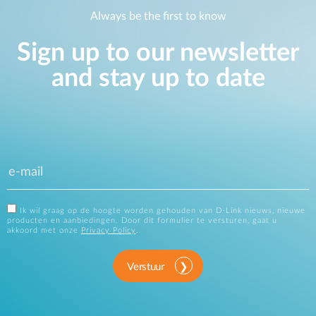
Always be the first to know
Sign up to our newsletter
and stay up to date
Ik wil graag op de hoogte worden gehouden van D-Link nieuws, nieuwe
producten en aanbiedingen. Door dit formulier te versturen, gaat u
akkoord met onze
Privacy Policy
.
Verstuur