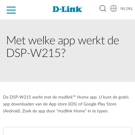
NL|NL
Voor Thuis
Business
Industrial
Support
Resources
Partners
Met welke app werkt de
DSP-W215?
De DSP-W215 werkt met de mydlink™ Home app. U kunt de gratis
app downloaden van de App store (iOS) of Google Play Store
(Android). Zoek de app door “mydlink Home” in te typen.