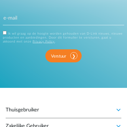
Ik wil graag op de hoogte worden gehouden van D-Link nieuws, nieuwe
producten en aanbiedingen. Door dit formulier te versturen, gaat u
akkoord met onze
Privacy Policy
.
Verstuur
Thuisgebruiker
Zakelijke Gebruiker