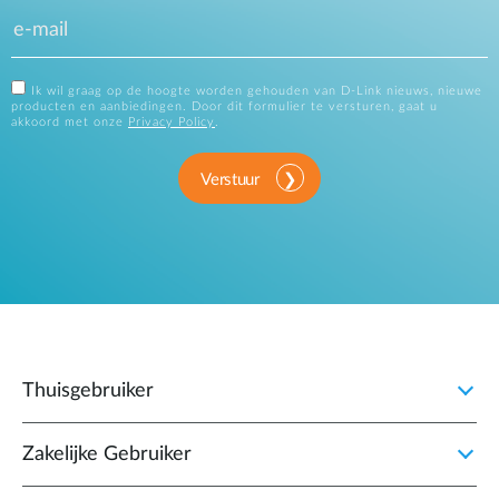
Ik wil graag op de hoogte worden gehouden van D-Link nieuws, nieuwe
producten en aanbiedingen. Door dit formulier te versturen, gaat u
akkoord met onze
Privacy Policy
.
Verstuur
Thuisgebruiker
Zakelijke Gebruiker