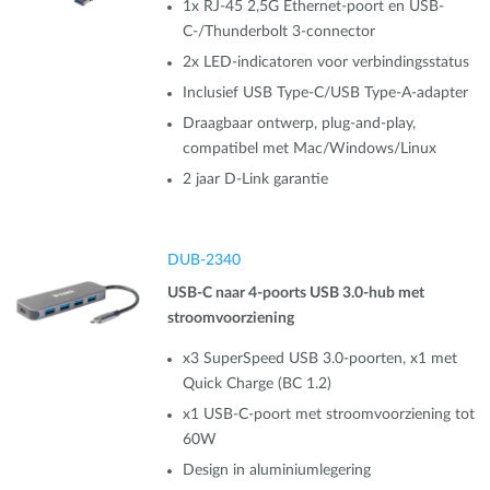
1x RJ-45 2,5G Ethernet-poort en USB-
C-/Thunderbolt 3-connector
2x LED-indicatoren voor verbindingsstatus
Inclusief USB Type-C/USB Type-A-adapter
Draagbaar ontwerp, plug-and-play,
compatibel met Mac/Windows/Linux
2 jaar D‑Link garantie
DUB-2340
USB-C naar 4-poorts USB 3.0-hub met
stroomvoorziening
x3 SuperSpeed USB 3.0-poorten, x1 met
Quick Charge (BC 1.2)
x1 USB-C-poort met stroomvoorziening tot
60W
Design in aluminiumlegering