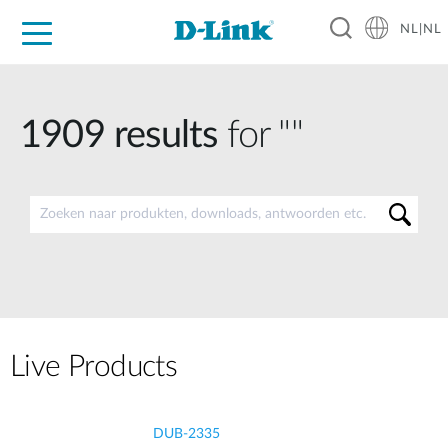
NL|NL
Voor Thuis
Business
Industrial
Support
Resources
Partners
1909
results
for ""
Live Products
DUB-2335