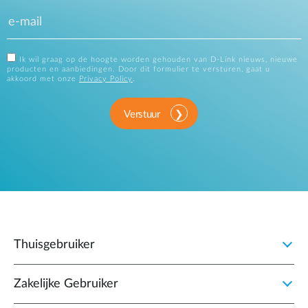
Ik wil graag op de hoogte worden gehouden van D-Link nieuws, nieuwe
producten en aanbiedingen. Door dit formulier te versturen, gaat u
akkoord met onze
Privacy Policy
.
Verstuur
Thuisgebruiker
Zakelijke Gebruiker