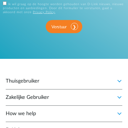
Ik wil graag op de hoogte worden gehouden van D-Link nieuws, nieuwe
producten en aanbiedingen. Door dit formulier te versturen, gaat u
akkoord met onze
Privacy Policy
.
Verstuur
Thuisgebruiker
Zakelijke Gebruiker
How we help