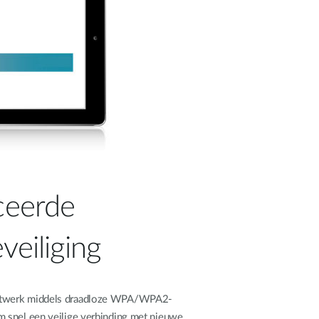
ceerde
eiliging
etwerk middels draadloze WPA/WPA2-
 snel een veilige verbinding met nieuwe