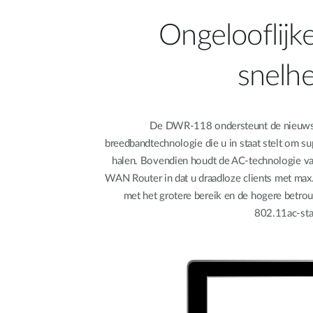
Ongelooflijk
snelh
De DWR-118 ondersteunt de nieuws
breedbandtechnologie die u in staat stelt om s
halen. Bovendien houdt de AC-technologie v
WAN Router in dat u draadloze clients met max
met het grotere bereik en de hogere betro
802.11ac-sta