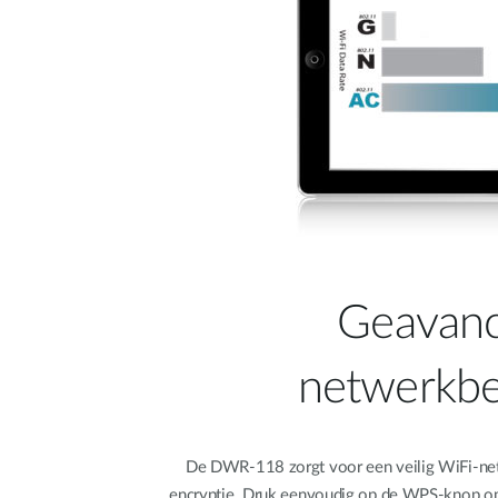
Geavan
netwerkbev
De DWR-118 zorgt voor een veilig WiFi-n
encryptie. Druk eenvoudig op de WPS-knop om