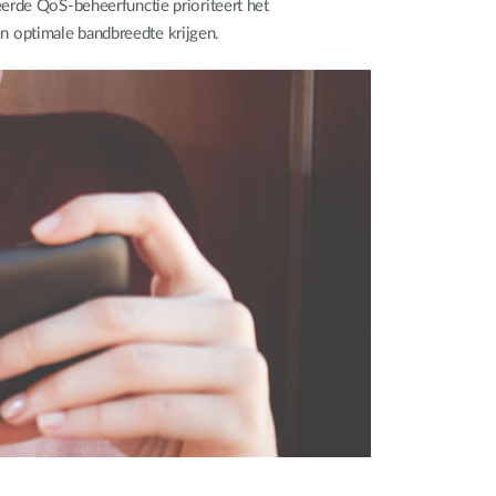
erde QoS-beheerfunctie prioriteert het
en optimale bandbreedte krijgen.