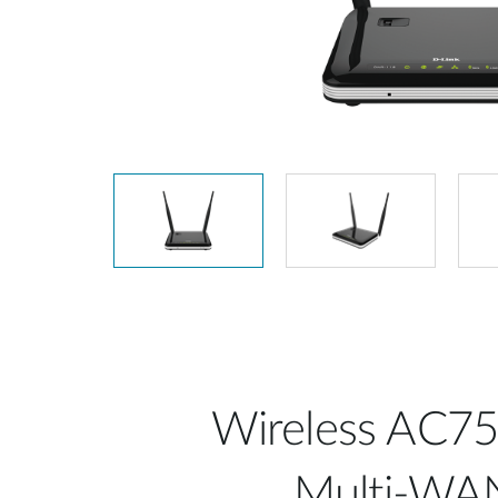
Unmanaged
Switches
PoE
Switches
Accessoires
Management
Waar te
Koop
Cloud
Mediaconverters
Network
Management
Active
Fibers
Network
Controllers
Direct
Attach
Cables
PoE
Adapters
Wireless AC7
Multi-WA