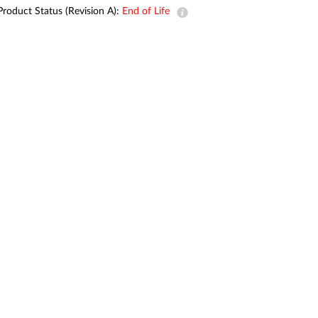
Product Status (Revision A):
End of Life
Smart
Building
Smart Pole