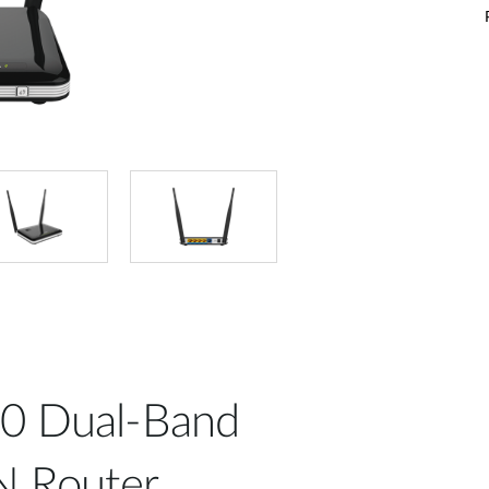
50 Dual-Band
N Router