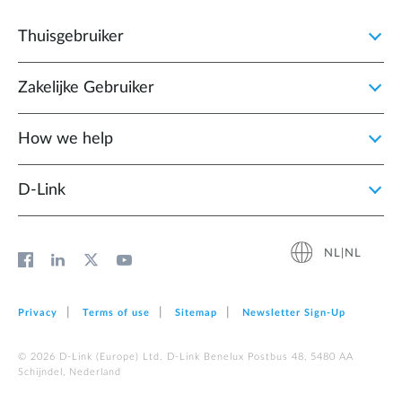
Thuisgebruiker
Zakelijke Gebruiker
How we help
D‑Link
NL|NL
Privacy
Terms of use
Sitemap
Newsletter Sign‑Up
© 2026 D‑Link (Europe) Ltd. D-Link Benelux Postbus 48, 5480 AA
Schijndel, Nederland