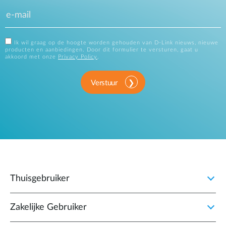
Ik wil graag op de hoogte worden gehouden van D-Link nieuws, nieuwe
producten en aanbiedingen. Door dit formulier te versturen, gaat u
akkoord met onze
Privacy Policy
.
Verstuur
Thuisgebruiker
Zakelijke Gebruiker