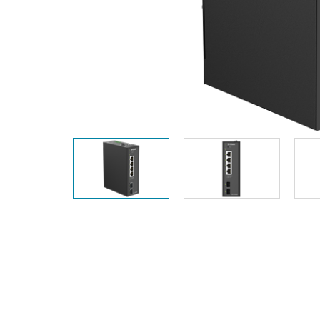
Unmanaged
Switches
PoE
Switches
Accessoires
Management
Waar te
Koop
Cloud
Mediaconverters
Network
Management
Active
Fibers
Network
Controllers
Direct
Attach
Cables
PoE
Adapters