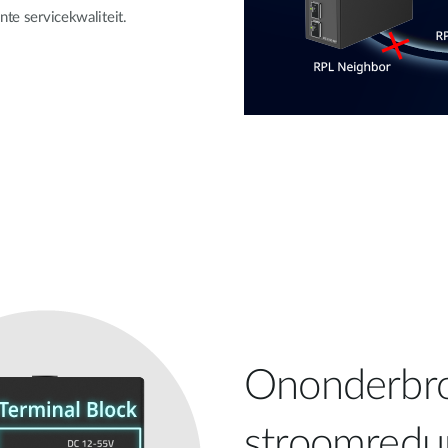
nte servicekwaliteit.
Ononderbr
stroomredu