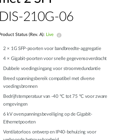
Smart
Building
DIS-210G-06
Smart Pole
Product Status (Rev. A):
Live
2 × 1G SFP-poorten voor bandbreedte-aggregatie
4 × Gigabit-poorten voor snelle gegevensoverdracht
Dubbele voedingsingang voor stroomredundantie
Breed spanningsbereik compatibel met diverse
voedingsbronnen
Bedrijfstemperatuur van -40 °C tot 75 °C voor zware
omgevingen
6 kV overspanningsbeveiliging op de Gigabit-
Ethernetpoorten
Ventilatorloos ontwerp en IP40-behuizing voor
verhoogde betrouwbaarheid