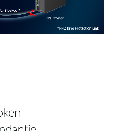
oken
ndantie