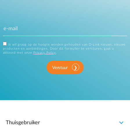
Ik wil graag op de hoogte worden gehouden van D-Link nieuws, nieuwe
producten en aanbiedingen. Door dit formulier te versturen, gaat u
akkoord met onze
Privacy Policy
.
Verstuur
Thuisgebruiker