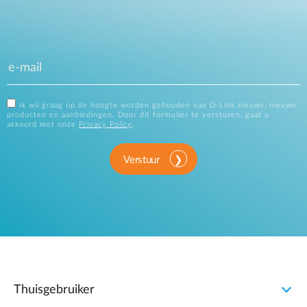
Ik wil graag op de hoogte worden gehouden van D-Link nieuws, nieuwe
producten en aanbiedingen. Door dit formulier te versturen, gaat u
akkoord met onze
Privacy Policy
.
Verstuur
Thuisgebruiker