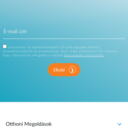
Szeretném, ha tájékoztatnának a D-Link legújabb híreiről,
termékfrissítésiről és promócióiról. Ezen űrlap kitöltésével Ön elismeri,
hogy elolvasta és elfogadta a cégünk
Adatvédelmi Házirendjét
.
Elküld
Otthoni Megoldások