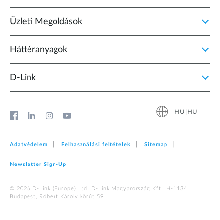
Üzleti Megoldások
Háttéranyagok
D‑Link
HU|HU
Adatvédelem
Felhasználási feltételek
Sitemap
Newsletter Sign‑Up
© 2026 D‑Link (Europe) Ltd. D-Link Magyarország Kft., H-1134
Budapest, Róbert Károly körút 59