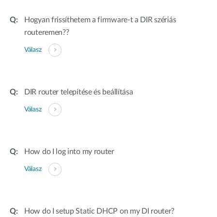
Hogyan frissíthetem a firmware-t a DIR szériás
routeremen??
Válasz
DIR router telepítése és beállítása
Válasz
How do I log into my router
Válasz
How do I setup Static DHCP on my DI router?