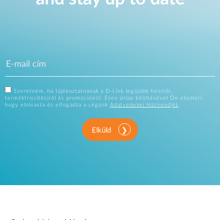
Szeretném, ha tájékoztatnának a D-Link legújabb híreiről,
termékfrissítésiről és promócióiról. Ezen űrlap kitöltésével Ön elismeri,
hogy elolvasta és elfogadta a cégünk
Adatvédelmi Házirendjét
.
Elküld