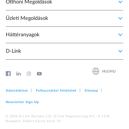
Otthoni Megoldások
Üzleti Megoldások
Háttéranyagok
D‑Link
HU|HU
Adatvédelem
Felhasználási feltételek
Sitemap
Newsletter Sign‑Up
© 2026 D‑Link (Europe) Ltd. D-Link Magyarország Kft., H-1134
Budapest, Róbert Károly körút 59