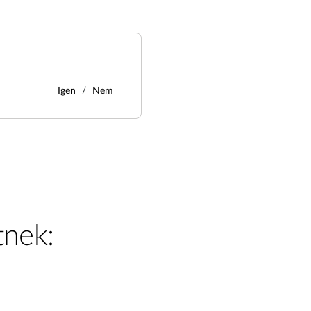
Igen
Nem
tnek: