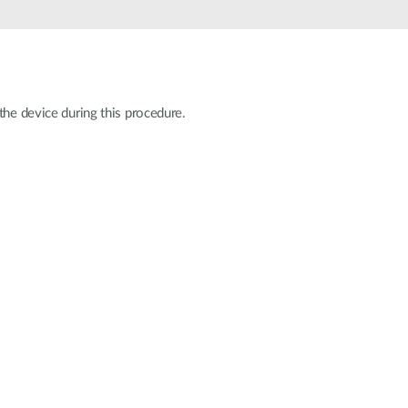
automatizálás
Okos
oszlopok
the device during this procedure.