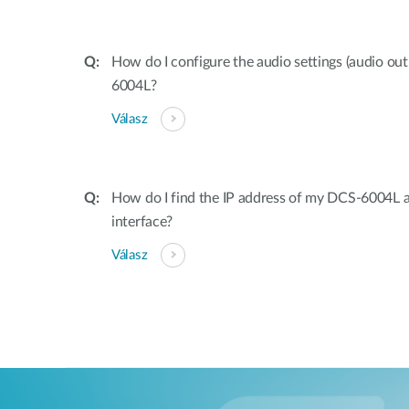
How do I configure the audio settings (audio o
6004L?
Válasz
How do I find the IP address of my DCS-6004L 
interface?
Válasz