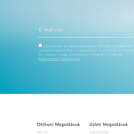
Szeretném, ha tájékoztatnának a D-Link legújabb hírei
termékfrissítésiről és promócióiról. Ezen űrlap kitöltésé
Ön elismeri, hogy elolvasta és elfogadta a cégünk
Adatvédelmi Házirendjét
.
Otthoni Megoldások
Üzleti Megoldások
Wi‑Fi
Switching