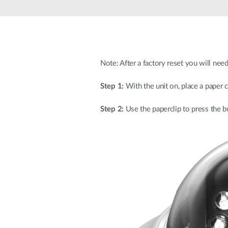
Nem
managelhető
Switchek
PoE Switch
Note: After a factory reset you will nee
Kiegészítők
Management
Hol
kapható
Step 1:
With the unit on, place a paper c
Media
Cloud
konverter
hálózati
Step 2:
Use the paperclip to press the b
management
Akzív optika
Hálózati
DAC kábel
vezérlő
PoE Adapter