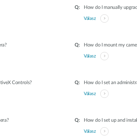
How do I manually upgra
Válasz
ra?
How do I mount my camera 
Válasz
ctiveX Controls?
How do I set an adminis
Válasz
era?
How do I set up and inst
Válasz