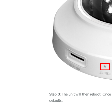
Step 3:
The unit will then reboot. Once th
defaults.