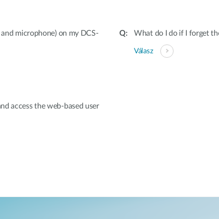
ut and microphone) on my DCS-
What do I do if I forget 
Válasz
and access the web-based user