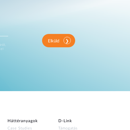
Elküld
ről,
vel
Háttéranyagok
D‑Link
Case Studies
Támogatás