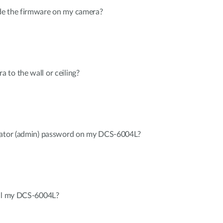
de the firmware on my camera?
to the wall or ceiling?
trator (admin) password on my DCS-6004L?
all my DCS-6004L?