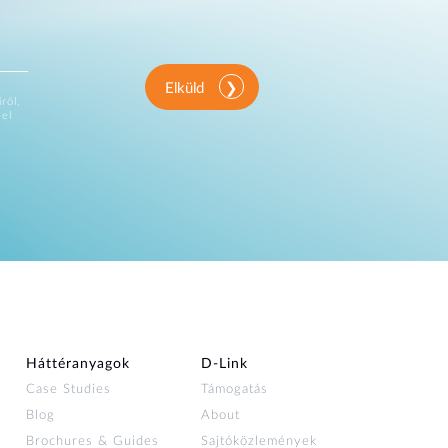
Elküld
ről,
vel
Háttéranyagok
D‑Link
Case Studies
Támogatás
Blog
About
Brochures & Guides
Sajtóközlemények