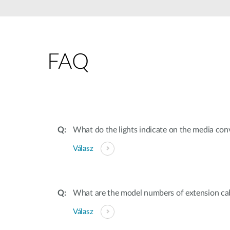
Nem
managelhető
Switchek
PoE Switch
FAQ
Kiegészítők
Management
Hol
kapható
Media
Cloud
konverter
hálózati
management
Akzív optika
Hálózati
What do the lights indicate on the media con
DAC kábel
vezérlő
Válasz
PoE Adapter
What are the model numbers of extension cab
Válasz