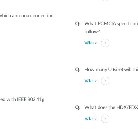
 which antenna connection
What PCMCIA specifica
follow?
Válasz
How many U (size) will thi
Válasz
sed with IEEE 802.11g
What does the HDX/FDX s
Válasz