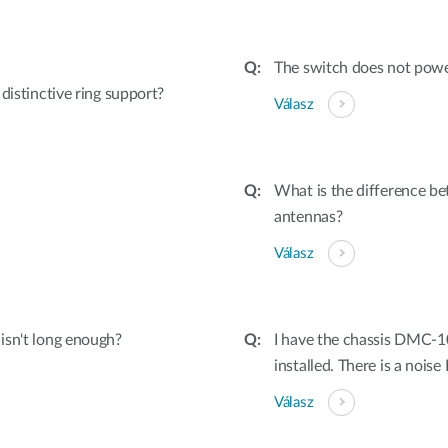
The switch does not powe
tinctive ring support?
Válasz
What is the difference b
antennas?
Válasz
 isn't long enough?
I have the chassis DMC-
installed. There is a noise 
Válasz