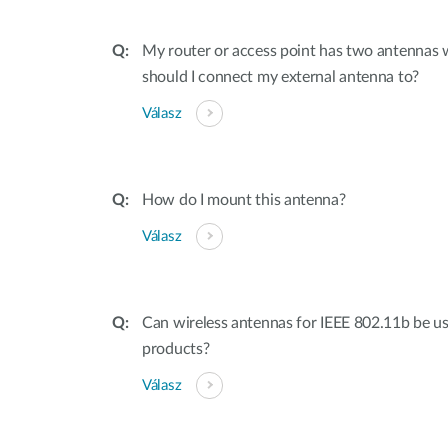
My router or access point has two antennas
should I connect my external antenna to?
Válasz
How do I mount this antenna?
Válasz
Can wireless antennas for IEEE 802.11b be u
products?
Válasz