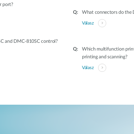
r port?
What connectors do the 
Válasz
SC and DMC-810SC control?
Which multifunction prin
printing and scanning?
Válasz