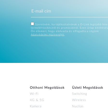
Szeretném, ha tájékoztatnának a D-Link legújabb hírei
termékfrissítésiről és promócióiról. Ezen űrlap kitöltésé
Ön elismeri, hogy elolvasta és elfogadta a cégünk
Adatvédelmi Házirendjét
.
Otthoni Megoldások
Üzleti Megoldások
Wi‑Fi
Switching
4G & 5G
Wireless
Kamera
Nuclias