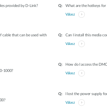
bles provided by D-Link?
What are the hotkeys fo
Válasz
cable that can be used with
Can I install this media co
Válasz
How do I access the DMC-
70-1000?
Válasz
I lost the power supply f
000?
Válasz