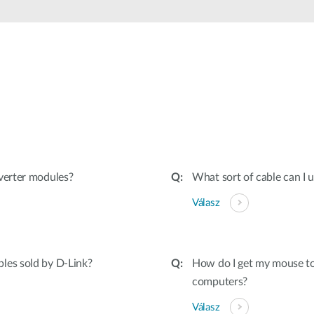
verter modules?
What sort of cable can I
Válasz
les sold by D-Link?
How do I get my mouse to
computers?
Válasz