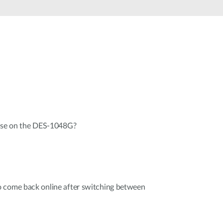
automatizálás
Okos
oszlopok
 use on the DES-1048G?
 come back online after switching between