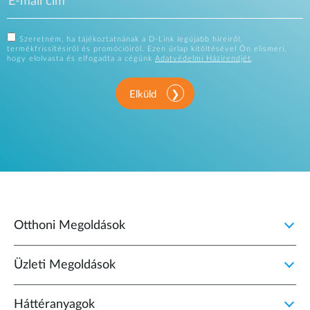
Szeretném, ha tájékoztatnának a D-Link legújabb híreiről,
termékfrissítésiről és promócióiról. Ezen űrlap kitöltésével Ön elismeri,
hogy elolvasta és elfogadta a cégünk
Adatvédelmi Házirendjét
.
Elküld
Otthoni Megoldások
Üzleti Megoldások
Háttéranyagok