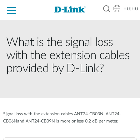
HU|HU
Otthoni Megoldások
Üzleti Megoldások
Ipar
Támogatás
Resources
Partnerek
What is the signal loss
with the extension cables
provided by D-Link?
Signal loss with the extension cables ANT24-CB03N, ANT24-
CB06Nand ANT24-CB09N is more or less 0.2 dB per meter.