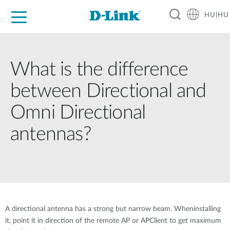
HU|HU
Otthoni Megoldások
Üzleti Megoldások
Ipar
Támogatás
Resources
Partnerek
What is the difference
between Directional and
Omni Directional
antennas?
A directional antenna has a strong but narrow beam. Wheninstalling
it, point it in direction of the remote AP or APClient to get maximum