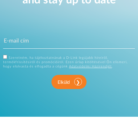
and stay up to date
Szeretném, ha tájékoztatnának a D-Link legújabb híreiről,
termékfrissítésiről és promócióiról. Ezen űrlap kitöltésével Ön elismeri,
hogy elolvasta és elfogadta a cégünk
Adatvédelmi Házirendjét
.
Elküld