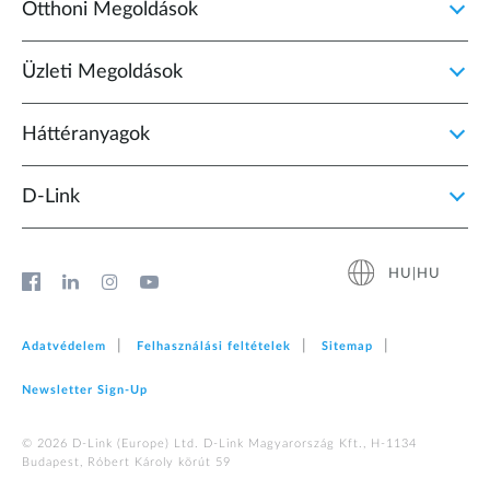
Otthoni Megoldások
Üzleti Megoldások
Háttéranyagok
D‑Link
HU|HU
Adatvédelem
Felhasználási feltételek
Sitemap
Newsletter Sign‑Up
© 2026 D‑Link (Europe) Ltd. D-Link Magyarország Kft., H-1134
Budapest, Róbert Károly körút 59