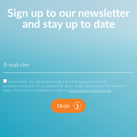
Sign up to our newsletter
and stay up to date
Szeretném, ha tájékoztatnának a D-Link legújabb híreiről,
termékfrissítésiről és promócióiról. Ezen űrlap kitöltésével Ön elismeri,
hogy elolvasta és elfogadta a cégünk
Adatvédelmi Házirendjét
.
Elküld