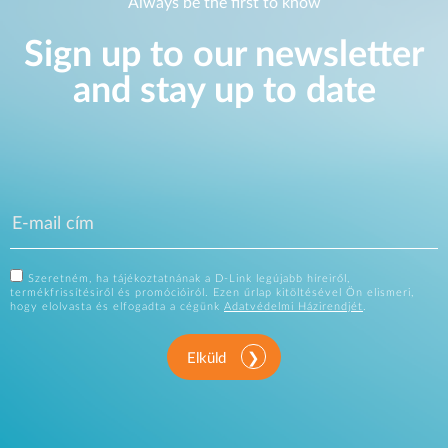
Always be the first to know
Sign up to our newsletter
and stay up to date
Szeretném, ha tájékoztatnának a D-Link legújabb híreiről,
termékfrissítésiről és promócióiról. Ezen űrlap kitöltésével Ön elismeri,
hogy elolvasta és elfogadta a cégünk
Adatvédelmi Házirendjét
.
Elküld