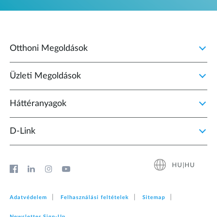
Otthoni Megoldások
Üzleti Megoldások
Háttéranyagok
D‑Link
HU|HU
Adatvédelem
Felhasználási feltételek
Sitemap
Newsletter Sign‑Up