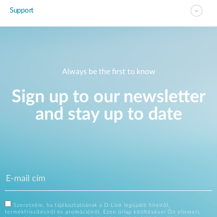
Support
Always be the first to know
Sign up to our newsletter
and stay up to date
Szeretném, ha tájékoztatnának a D-Link legújabb híreiről,
termékfrissítésiről és promócióiról. Ezen űrlap kitöltésével Ön elismeri,