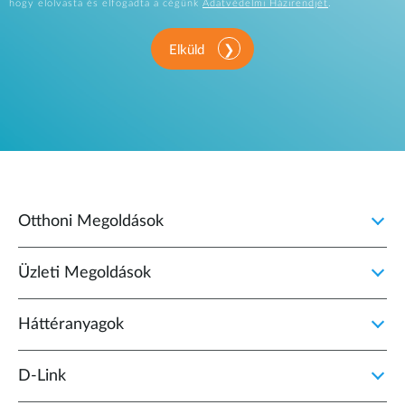
hogy elolvasta és elfogadta a cégünk
Adatvédelmi Házirendjét
.
Elküld
Otthoni Megoldások
Üzleti Megoldások
Háttéranyagok
D‑Link