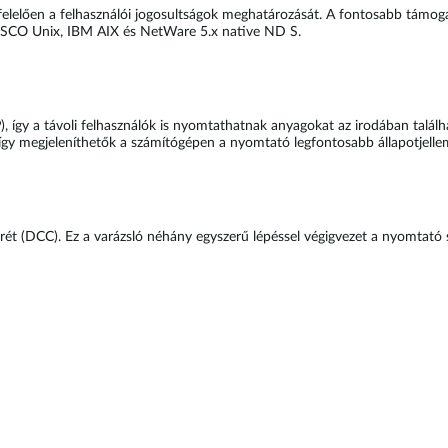
gfelelően a felhasználói jogosultságok meghatározását. A fontosabb tá
, SCO Unix, IBM AIX és NetWare 5.x native ND S.
), így a távoli felhasználók is nyomtathatnak anyagokat az irodában talá
így megjeleníthetők a számítógépen a nyomtató legfontosabb állapotjelle
ét (DCC). Ez a varázsló néhány egyszerű lépéssel végigvezet a nyomtató s