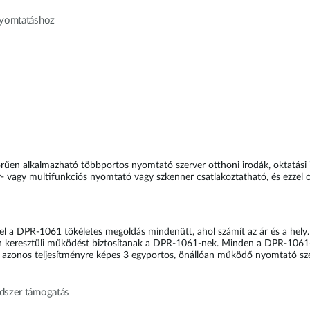
 nyomtatáshoz
űen alkalmazható többportos nyomtató szerver otthoni irodák, oktatási 
- vagy multifunkciós nyomtató vagy szkenner csatlakoztatható, és ezzel o
l a DPR-1061 tökéletes megoldás mindenütt, ahol számít az ár és a hely.
aton keresztüli működést biztosítanak a DPR-1061-nek. Minden a DPR-1061-
sen azonos teljesítményre képes 3 egyportos, önállóan működő nyomtató sze
ndszer támogatás