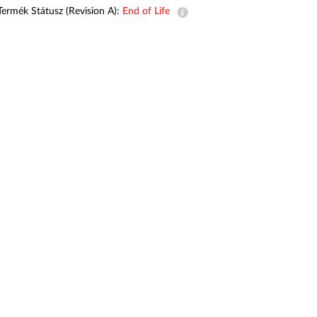
automatizálás
Termék Státusz (Revision A):
End of Life
Okos
oszlopok