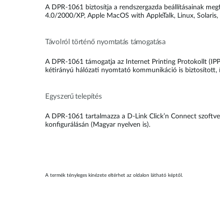
A DPR-1061 biztosítja a rendszergazda beállításainak me
4.0/2000/XP, Apple MacOS with AppleTalk, Linux, Solaris
Távolról történő nyomtatás támogatása
A DPR-1061 támogatja az Internet Printing Protokollt (IPP
kétirányú hálózati nyomtató kommunikáció is biztosított, 
Egyszerű telepítés
A DPR-1061 tartalmazza a D-Link Click’n Connect szoftver
konfigurálásán (Magyar nyelven is).
A termék tényleges kinézete eltérhet az oldalon látható képtől.