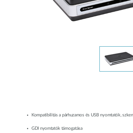
Nem
managelhető
Switchek
PoE Switch
Kiegészítők
Management
Hol
kapható
Media
Cloud
konverter
hálózati
management
Akzív optika
Hálózati
DAC kábel
vezérlő
PoE Adapter
Kompatibilitás a párhuzamos és USB nyomtatók, szken
GDI nyomtatók támogatása