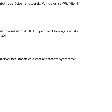
mogatott operációs rendszerek: Windows 95/98/ME/NT
lható nyomtatón. A HP PJL protokoll támogatásával a
mzői.
zerver beállításán és a csatlakoztatott nyomtatók