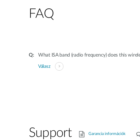
FAQ
What ISA band (radio frequency) does this wirele
Válasz
Support
Garancia információk