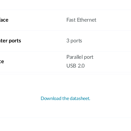
face
Fast Ethernet
ter ports
3 ports
Parallel port
ce
USB 2.0
Download the datasheet.