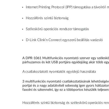
Internet Printing Protocol (IPP) támogatása a távolról
Hozzáférés szintű biztonság
Széleskörű operációs rendszer támogatás
D-Link Clink’n Connect egyszerű beállítás varázsló
A DPR-1061 Multifunkciós nyomtató szerver egy széleskör
párhuzamos és két USB portjára egyidejűleg akár több egy
A csatlakoztatott nyomtatók egyidejű használata
3 multifunkciós nyomtató csatlakoztatásának lehetőségéve
portjai és a nagy adatátviteli sebesség igen gyors hálóz
faxolni és szkennelni, így ez a többportos készülék telje
Hozzáférés szintű biztonság és széleskörű operációs re