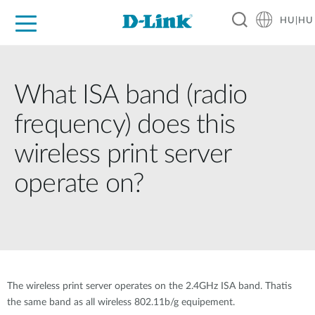
HU|HU
Otthoni Megoldások
Üzleti Megoldások
Ipar
Támogatás
Resources
Partnerek
What ISA band (radio
frequency) does this
wireless print server
operate on?
The wireless print server operates on the 2.4GHz ISA band. Thatis
the same band as all wireless 802.11b/g equipement.