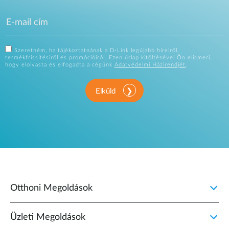
Szeretném, ha tájékoztatnának a D-Link legújabb híreiről,
termékfrissítésiről és promócióiról. Ezen űrlap kitöltésével Ön elismeri,
hogy elolvasta és elfogadta a cégünk
Adatvédelmi Házirendjét
.
Elküld
Otthoni Megoldások
Üzleti Megoldások