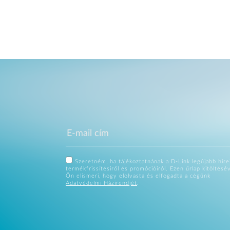
Szeretném, ha tájékoztatnának a D-Link legújabb hírei
termékfrissítésiről és promócióiról. Ezen űrlap kitöltésé
Ön elismeri, hogy elolvasta és elfogadta a cégünk
Adatvédelmi Házirendjét
.