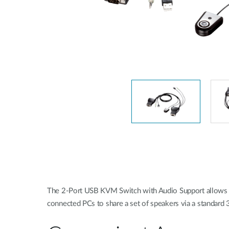
Nem
managelhető
Switchek
PoE Switch
Kiegészítők
Management
Hol
kapható
Media
Cloud
konverter
hálózati
management
Akzív optika
Hálózati
DAC kábel
vezérlő
PoE Adapter
The 2-Port USB KVM Switch with Audio Support allows y
connected PCs to share a set of speakers via a standard 