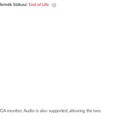
automatizálás
Termék Státusz:
End of Life
Okos
oszlopok
A monitor. Audio is also supported, allowing the two