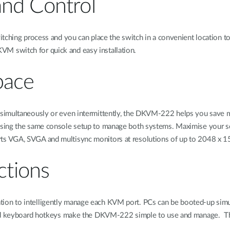
nd Control
ching process and you can place the switch in a convenient location to fa
 KVM switch for quick and easy installation.
pace
simultaneously or even intermittently, the DKVM-222 helps you save mo
ing the same console setup to manage both systems. Maximise your scre
 VGA, SVGA and multisync monitors at resolutions of up to 2048 x 153
tions
n to intelligently manage each KVM port. PCs can be booted-up simult
and keyboard hotkeys make the DKVM-222 simple to use and manage. The