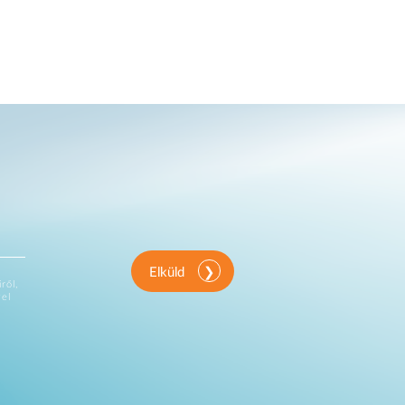
Elküld
ről,
vel