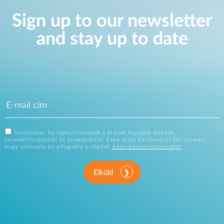
Sign up to our newsletter
and stay up to date
Szeretném, ha tájékoztatnának a D-Link legújabb híreiről,
termékfrissítésiről és promócióiról. Ezen űrlap kitöltésével Ön elismeri,
hogy elolvasta és elfogadta a cégünk
Adatvédelmi Házirendjét
.
Elküld