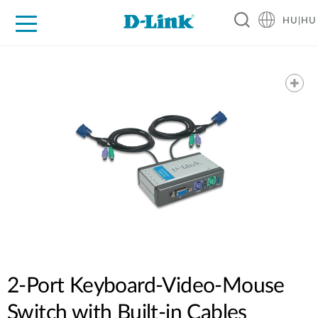
HU|HU
Otthoni Megoldások
Üzleti Megoldások
Ipar
Támogatás
Resources
Partnerek
2-Port Keyboard-Video-Mouse
Switch with Built-in Cables