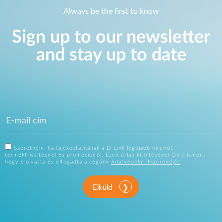
Always be the first to know
Sign up to our newsletter
and stay up to date
Szeretném, ha tájékoztatnának a D-Link legújabb híreiről,
termékfrissítésiről és promócióiról. Ezen űrlap kitöltésével Ön elismeri,
hogy elolvasta és elfogadta a cégünk
Adatvédelmi Házirendjét
.
Elküld