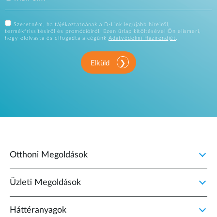
Szeretném, ha tájékoztatnának a D-Link legújabb híreiről,
termékfrissítésiről és promócióiról. Ezen űrlap kitöltésével Ön elismeri,
hogy elolvasta és elfogadta a cégünk
Adatvédelmi Házirendjét
.
Elküld
Otthoni Megoldások
Üzleti Megoldások
Háttéranyagok