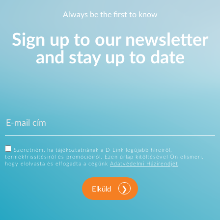
Always be the first to know
Sign up to our newsletter
and stay up to date
Szeretném, ha tájékoztatnának a D-Link legújabb híreiről,
termékfrissítésiről és promócióiról. Ezen űrlap kitöltésével Ön elismeri,
hogy elolvasta és elfogadta a cégünk
Adatvédelmi Házirendjét
.
Elküld