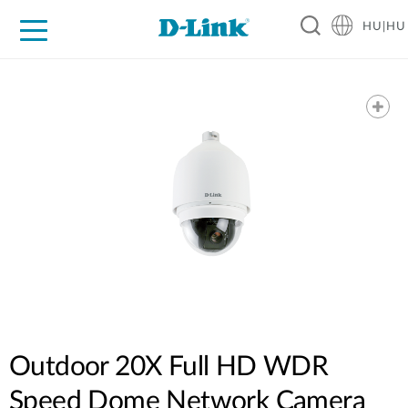
HU|HU
Otthoni Megoldások
Üzleti Megoldások
Ipar
Támogatás
Resources
Partnerek
Outdoor 20X Full HD WDR
Speed Dome Network Camera