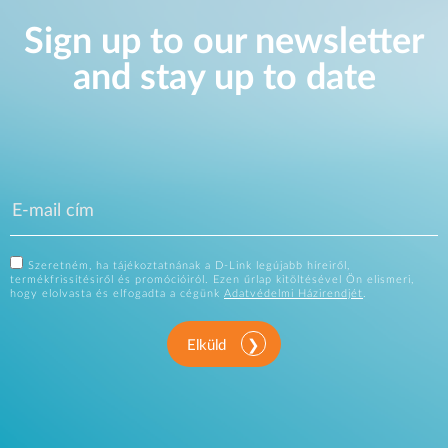
Sign up to our newsletter
and stay up to date
Szeretném, ha tájékoztatnának a D-Link legújabb híreiről,
termékfrissítésiről és promócióiról. Ezen űrlap kitöltésével Ön elismeri,
hogy elolvasta és elfogadta a cégünk
Adatvédelmi Házirendjét
.
Elküld