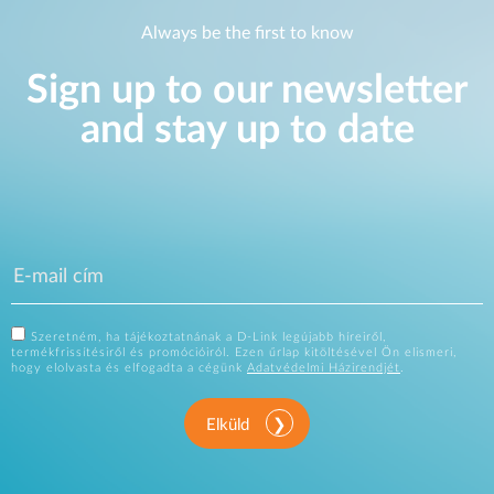
Always be the first to know
Sign up to our newsletter
and stay up to date
Szeretném, ha tájékoztatnának a D-Link legújabb híreiről,
termékfrissítésiről és promócióiról. Ezen űrlap kitöltésével Ön elismeri,
hogy elolvasta és elfogadta a cégünk
Adatvédelmi Házirendjét
.
Elküld