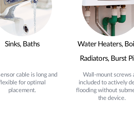
Sinks, Baths
Water Heaters, Boi
Radiators, Burst P
ensor cable is long and
Wall-mount screws 
flexible for optimal
included to actively d
placement.
flooding without subm
the device.