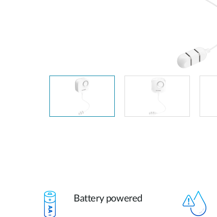
Nem
managelhető
Switchek
PoE Switch
Kiegészítők
Management
Hol
kapható
Media
Cloud
konverter
hálózati
management
Akzív optika
Hálózati
DAC kábel
vezérlő
PoE Adapter
Battery powered