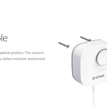
le
optimal position. The sensor’s
bly detect moisture and prevent