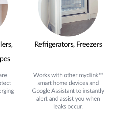
lers,
Refrigerators, Freezers
ipes
are
Works with other mydlink™
etect
smart home devices and
erging
Google Assistant to instantly
alert and assist you when
leaks occur.