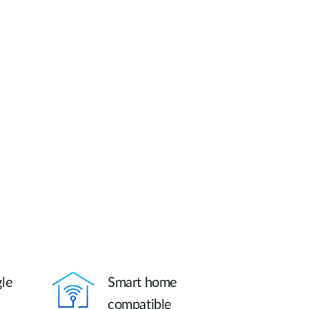
automatizálás
Okos
oszlopok
le
Smart home
compatible