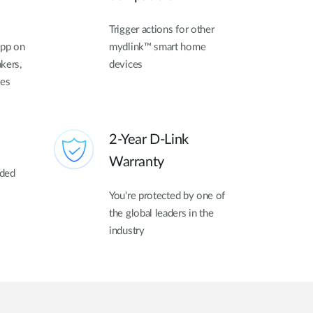
Trigger actions for other
app on
mydlink™ smart home
kers,
devices
ces
2-Year D-Link
Warranty
uded
You're protected by one of
the global leaders in the
industry