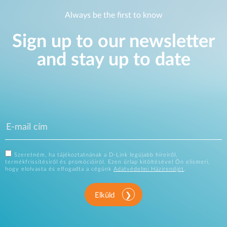
Always be the first to know
Sign up to our newsletter
and stay up to date
Szeretném, ha tájékoztatnának a D-Link legújabb híreiről,
termékfrissítésiről és promócióiról. Ezen űrlap kitöltésével Ön elismeri,
hogy elolvasta és elfogadta a cégünk
Adatvédelmi Házirendjét
.
Elküld