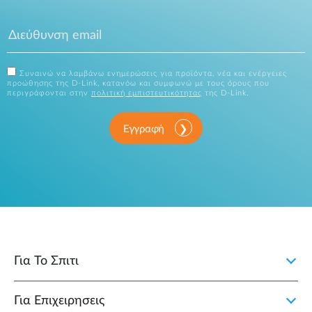
Συναινώ να λαμβάνω ενημερώσεις για προϊόντα, νέα και ενέργειες
προώθησης της D-Link, κατανόω και συμφωνώ με τους όρους που
περιγράφονται στην
πολιτική εμπιστευτικότητας
της D-Link.
Εγγραφή
Για Το Σπιτι
Για Επιχειρησεις