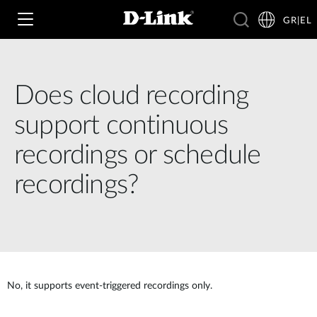
GR|EL
Does cloud recording
Wi‑Fi
support continuous
4G & 5G
recordings or schedule
Switching
recordings?
Δικτυακές Κάμερες
Wireless
4G/5G M2M
Έξυπνο Σπίτι
Business Routers
D-ECS
Brochures and Guides
Switches
Nuclias
Για Επιχειρήσεις
Case Studies
No, it supports event-triggered recordings only.
Accessories
IP Surveillance