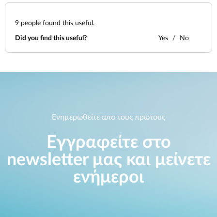
Accessories
Videos
Υποστήριξη
mydlink
9
people found this useful.
Accessories
Blog
Did you find this useful?
Yes
No
Tech Alerts
Σημεία Πώλησης
Σημεία Πώλησης
FAQs
Warranty
Ενημερωθείτε απο τους πρώτους
Contact
Εγγραφείτε στο
Support Portal
newsletter μας και μείνετε
ενήμεροι