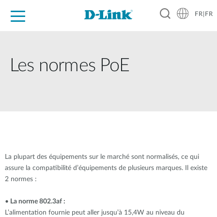
FR|FR
Grand Public
Entreprises
Industrie
Support
Ressources
Partenaires
Les normes PoE
La plupart des équipements sur le marché sont normalisés, ce qui
assure la compatibilité d’équipements de plusieurs marques. Il existe
2 normes :
•
La norme 802.3af :
L’alimentation fournie peut aller jusqu’à 15,4W au niveau du