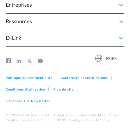
Entreprises
Ressources
D‑Link
FR|FR
Politique de confidentialité
Conformité et certifications
Conditions d'utilisation
Plan du site
S'abonner à la Newsletter
© 2026 D‑Link (Europe) Ltd. D-Link France – Immeuble Place Ovale –
14 place Georges Pompidou – 78180 -Montigny-le-Bretonneux