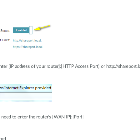
 [IP address of your router]:[HTTP Access Port] or http://shareport.l
u need to enter the router’s [WAN IP]:[Port]
ord.