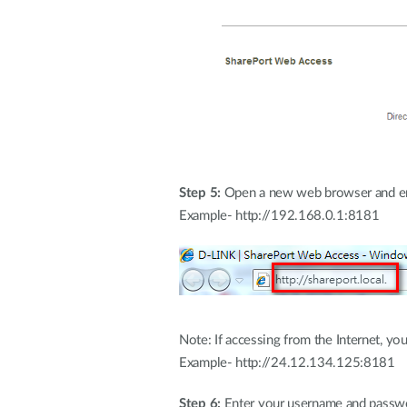
Step 5:
Open a new web browser and enter
Example- http://192.168.0.1:8181
Note: If accessing from the Internet, yo
Example- http://24.12.134.125:8181
Step 6:
Enter your username and passw