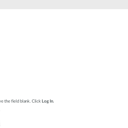
Surveillance
urbaine
Automatisation
des
bâtiments
Mât
intelligent
e the field blank. Click
Log In
.