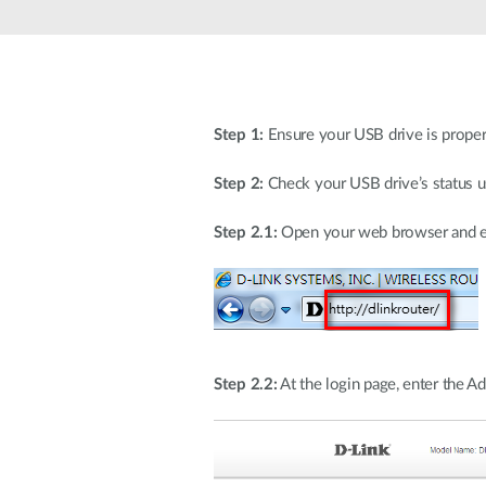
Easy Smart
Switches
non
administrables
Switches
PoE
Step 1:
Ensure your USB drive is prope
Step 2:
Check your USB drive’s status us
Accessories
Management
Où acheter
Step 2.1:
Open your web browser and enter
Gestion
Convertisseurs
Cloud
de média
Nuclias
Unity
Fibres
actives
Contrôleurs
matériel
Câbles
Nuclias
Step 2.2:
At the login page, enter the A
Direct
Connect
Attach
Adaptateurs
PoE