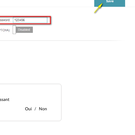
ssant
Oui
Non