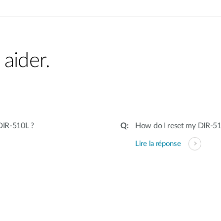
aider.
DIR-510L ?
How do I reset my DIR-510
Lire la réponse