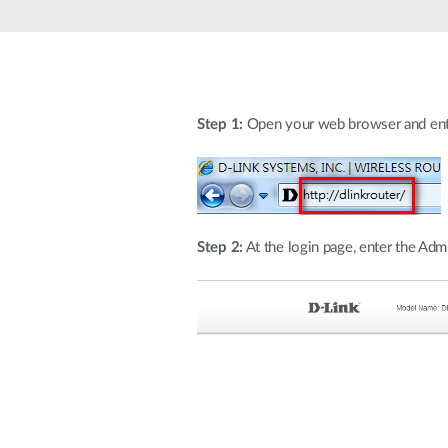
Easy Smart
Switches
non
administrables
Switches
PoE
Step 1:
Open your web browser and enter 
Accessories
Management
Où acheter
Gestion
Step 2:
At the login page, enter the Adm
Convertisseurs
Cloud
de média
Nuclias
Unity
Fibres
actives
Contrôleurs
matériel
Câbles
Nuclias
Direct
Connect
Attach
Adaptateurs
PoE