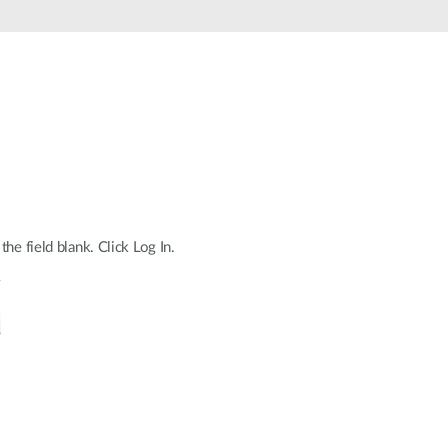
Surveillance
urbaine
Automatisation
des
bâtiments
Mât
intelligent
he field blank. Click Log In.