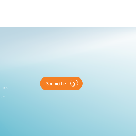
Soumettre
, des
que