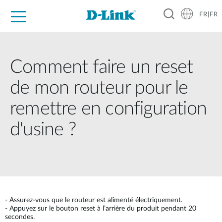
FR|FR
Grand Public
Entreprises
Industrie
Support
Ressources
Partenaires
Comment faire un reset
de mon routeur pour le
remettre en configuration
d'usine ?
- Assurez-vous que le routeur est alimenté électriquement.
- Appuyez sur le bouton reset à l’arrière du produit pendant 20
secondes.