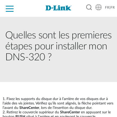
FR|FR
Grand Public
Entreprises
Industrie
Support
Ressources
Partenaires
Quelles sont les premieres
étapes pour installer mon
DNS-320 ?
1. Fixez les supports du disque dur à l’arrière de vos disques dur à
l’aide des vis jointes. Vérifiez qu’ils sont alignés, la flèche pointant vers
l’avant du
ShareCenter
, lors de l’insertion du disque dur.
2. Retirez le couvercle supérieur du
ShareCenter
en appuyant sur le
bouton
PUSH
situé à l’arrière et en soulevant le couvercle.