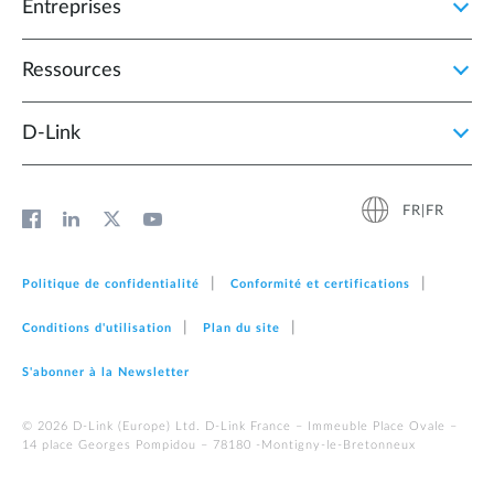
Entreprises
Ressources
D‑Link
FR|FR
Politique de confidentialité
Conformité et certifications
Conditions d'utilisation
Plan du site
S'abonner à la Newsletter
© 2026 D‑Link (Europe) Ltd. D-Link France – Immeuble Place Ovale –
14 place Georges Pompidou – 78180 -Montigny-le-Bretonneux