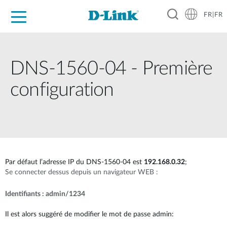
FR|FR
Grand Public
Entreprises
Industrie
Support
Ressources
Partenaires
DNS-1560-04 - Première
configuration
Par défaut l’adresse IP du DNS-1560-04 est
192.168.0.32
;
Se connecter dessus depuis un navigateur WEB :
Identifiants : admin/1234
Il est alors suggéré de modifier le mot de passe admin: