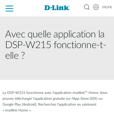
FR|FR
Grand Public
Entreprises
Industrie
Support
Ressources
Partenaires
Avec quelle application la
DSP-W215 fonctionne-t-
elle ?
La DSP-W215 fonctionne avec l'application mydlink™ Home. Vous
pouvez télécharger l'application gratuite sur l'App Store (iOS) ou
Google Play (Android). Recherchez l'application en saisissant
« mydlink Home ».