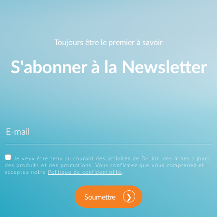
Toujours être le premier à savoir
S'abonner à la Newsletter
Je veux être tenu au courant des activités de D-Link, des mises à jours
des produits et des promotions. Vous confirmez que vous comprenez et
acceptez notre
Politique de confidentialité
.
Soumettre