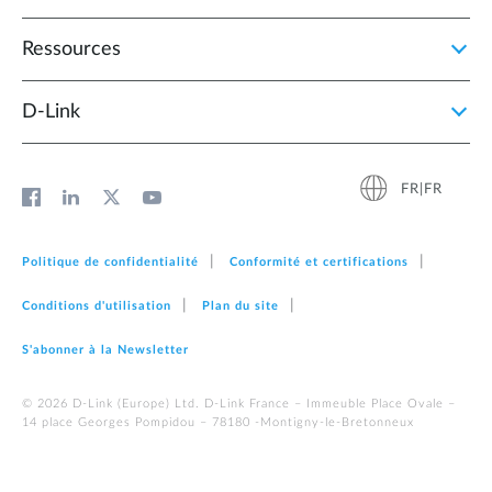
Ressources
D‑Link
FR|FR
Politique de confidentialité
Conformité et certifications
Conditions d'utilisation
Plan du site
S'abonner à la Newsletter
© 2026 D‑Link (Europe) Ltd. D-Link France – Immeuble Place Ovale –
14 place Georges Pompidou – 78180 -Montigny-le-Bretonneux