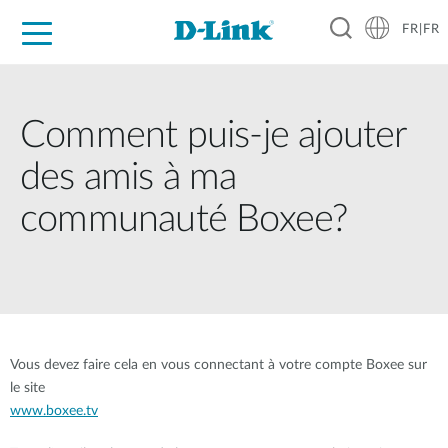
FR|FR
Grand Public
Entreprises
Industrie
Support
Ressources
Partenaires
Comment puis-je ajouter
des amis à ma
communauté Boxee?
Vous devez faire cela en vous connectant à votre compte Boxee sur
le site
www.boxee.tv