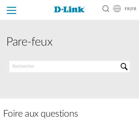
FR|FR
Grand Public
Entreprises
Industrie
Support
Ressources
Partenaires
Pare-feux
Foire aux questions