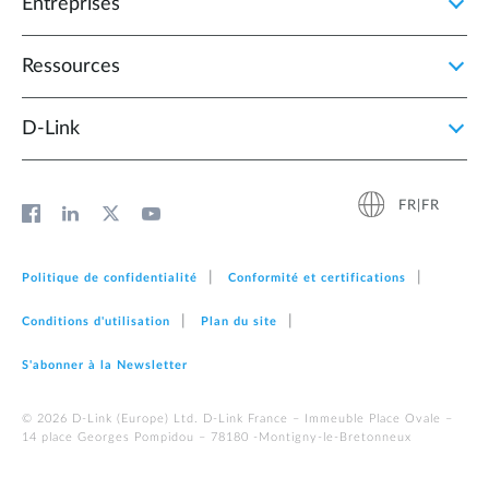
Entreprises
Ressources
D‑Link
FR|FR
Politique de confidentialité
Conformité et certifications
Conditions d'utilisation
Plan du site
S'abonner à la Newsletter
© 2026 D‑Link (Europe) Ltd. D-Link France – Immeuble Place Ovale –
14 place Georges Pompidou – 78180 -Montigny-le-Bretonneux