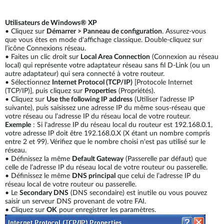
Utilisateurs de Windows® XP
• Cliquez sur
Démarrer > Panneau de configuration
. Assurez-vous
que vous êtes en mode d'affichage classique. Double-cliquez sur
l’icône Connexions réseau.
• Faites un clic droit sur
Local Area Connection
(Connexion au réseau
local) qui représente votre adaptateur réseau sans fil D-Link (ou un
autre adaptateur) qui sera connecté à votre routeur.
• Sélectionnez
Internet Protocol (TCP/IP)
[Protocole Internet
(TCP/IP)], puis cliquez sur
Properties
(Propriétés).
• Cliquez sur
Use the following IP address
(Utiliser l’adresse IP
suivante), puis saisissez une adresse IP du même sous-réseau que
votre réseau ou l’adresse IP du réseau local de votre routeur.
Exemple
: Si l'adresse IP du réseau local du routeur est 192.168.0.1,
votre adresse IP doit être 192.168.0.X (X étant un nombre compris
entre 2 et 99). Vérifiez que le nombre choisi n'est pas utilisé sur le
réseau.
• Définissez la même
Default Gateway
(Passerelle par défaut) que
celle de l’adresse IP du réseau local de votre routeur ou passerelle.
• Définissez le même
DNS principal
que celui de l’adresse IP du
réseau local de votre routeur ou passerelle.
• Le
Secondary DNS
(DNS secondaire) est inutile ou vous pouvez
saisir un serveur DNS provenant de votre FAI.
• Cliquez sur
OK
pour enregistrer les paramètres.