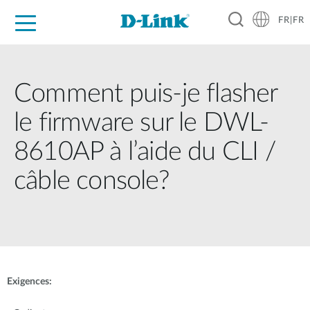
FR|FR
Grand Public
Entreprises
Industrie
Support
Ressources
Partenaires
Comment puis-je flasher
le firmware sur le DWL-
8610AP à l’aide du CLI /
câble console?
Exigences: