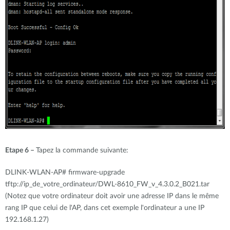
Etape 6 –
Tapez la commande suivante:
DLINK-WLAN-AP# firmware-upgrade
tftp://ip_de_votre_ordinateur/DWL-8610_FW_v_4.3.0.2_B021.tar
(Notez que votre ordinateur doit avoir une adresse IP dans le même
rang IP que celui de l'AP, dans cet exemple l'ordinateur a une IP
192.168.1.27)