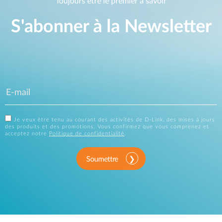
Toujours être le premier à savoir
S'abonner à la Newsletter
Je veux être tenu au courant des activités de D-Link, des mises à jours
des produits et des promotions. Vous confirmez que vous comprenez et
acceptez notre
Politique de confidentialité
.
Soumettre