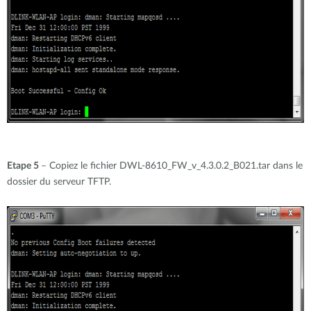
Etape 5
– Copiez le fichier DWL-8610_FW_v_4.3.0.2_B021.tar dans le
dossier du serveur TFTP.