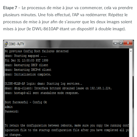
Etape 7
– Le processus de mise à jour va commencer, cela va prendre
plusieurs minutes. Une fois effectué, l'AP va redémarrer. Répétez le
processus de mise à jour afin de s’assurer que les deux images soient
mises à jour (le DWL-8610AP étant un dispositif à double image).