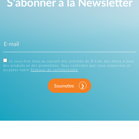
S'abonner à la Newsletter
Je veux être tenu au courant des activités de D-Link, des mises à jours
des produits et des promotions. Vous confirmez que vous comprenez et
acceptez notre
Politique de confidentialité
.
Soumettre