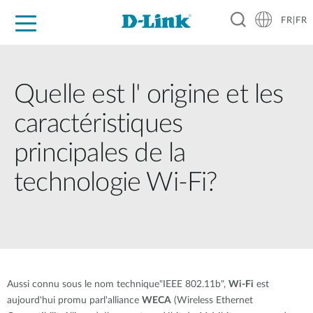
FR|FR
Grand Public
Entreprises
Industrie
Support
Ressources
Partenaires
Quelle est l' origine et les
caractéristiques
principales de la
technologie Wi-Fi?
Aussi connu sous le nom technique"IEEE 802.11b",
Wi-Fi
est
aujourd'hui promu parl'alliance
WECA
(Wireless Ethernet