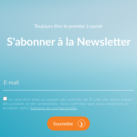
Toujours être le premier à savoir
S'abonner à la Newsletter
Je veux être tenu au courant des activités de D-Link, des mises à jours
des produits et des promotions. Vous confirmez que vous comprenez et
acceptez notre
Politique de confidentialité
.
Soumettre