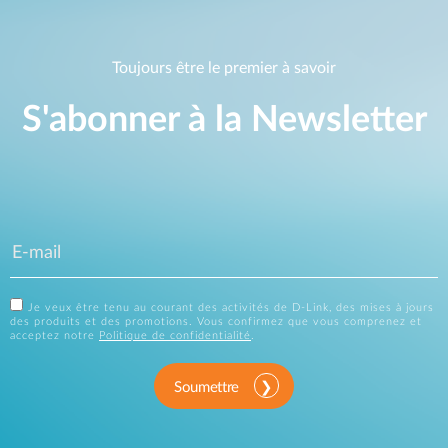
Toujours être le premier à savoir
S'abonner à la Newsletter
Je veux être tenu au courant des activités de D-Link, des mises à jours
des produits et des promotions. Vous confirmez que vous comprenez et
acceptez notre
Politique de confidentialité
.
Soumettre