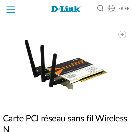
FR|FR
Grand Public
Entreprises
Industrie
Support
Ressources
Partenaires
Carte PCI réseau sans fil Wireless
N