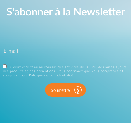
S'abonner à la Newsletter
Je veux être tenu au courant des activités de D-Link, des mises à jours
des produits et des promotions. Vous confirmez que vous comprenez et
acceptez notre
Politique de confidentialité
.
Soumettre