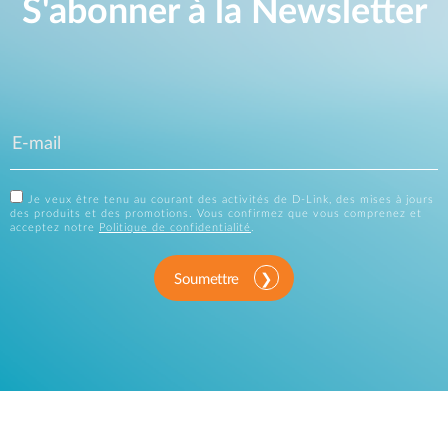
S'abonner à la Newsletter
Je veux être tenu au courant des activités de D-Link, des mises à jours
des produits et des promotions. Vous confirmez que vous comprenez et
acceptez notre
Politique de confidentialité
.
Soumettre