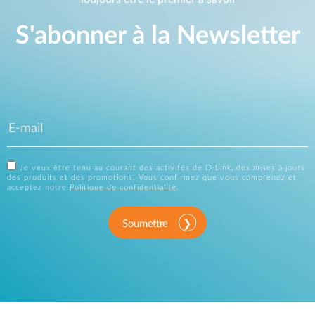
S'abonner à la Newsletter
Je veux être tenu au courant des activités de D-Link, des mises à jours
des produits et des promotions. Vous confirmez que vous comprenez et
acceptez notre
Politique de confidentialité
.
Soumettre